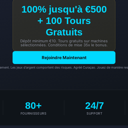
100% jusqu'à €500
+ 100 Tours
Gratuits
Dépôt minimum €10. Tours gratuits sur machines
sélectionnées. Conditions de mise 35x le bonus.
Rejoindre Maintenant
ement. Les jeux d'argent comportent des risques. Agréé Curaçao. Jouez de manière re
80+
24/7
FOURNISSEURS
SUPPORT