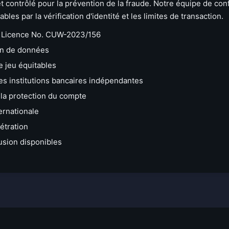
et contrôlé pour la prévention de la fraude. Notre équipe de con
les par la vérification d'identité et les limites de transaction.
, Licence No. CUW-2023/156
on de données
e jeu équitables
s institutions bancaires indépendantes
 la protection du compte
ernationale
nétration
usion disponibles