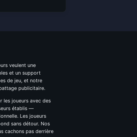
eurs veulent une
bles et un support
es de jeu, et notre
battage publicitaire.
r les joueurs avec des
seurs établis —
onnelle. Les joueurs
pond sans détour. Nos
us cachons pas derrière