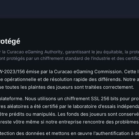
rotégé
 la Curacao eGaming Authority, garantissant le jeu équitable, la prote
t protégés par un chiffrement standard de l'industrie et des certifi
UW-2023/156 émise par la Curacao eGaming Commission. Cette 
e opérationnelle et de résolution rapide des différends. Notre a
ue toutes les plaintes des joueurs sont traitées correctement.
lateforme. Nous utilisons un chiffrement SSL 256 bits pour prot
 aléatoires a été certifié par le laboratoire d'essais indépenda
 être prédits ou manipulés. Les fonds des joueurs sont conser
t reste vôtre même si notre entreprise rencontre des problèmes
ection des données et mettons en œuvre l'authentification à de