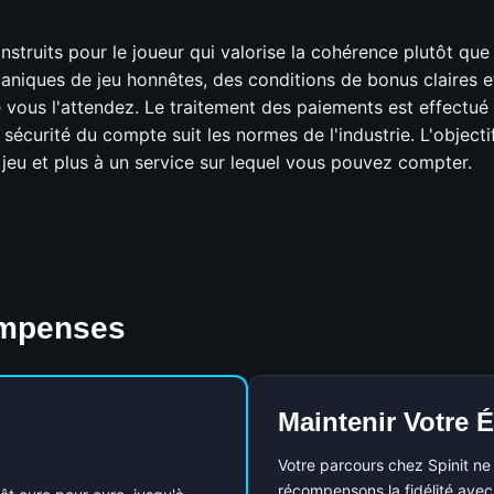
struits pour le joueur qui valorise la cohérence plutôt qu
niques de jeu honnêtes, des conditions de bonus claires e
ous l'attendez. Le traitement des paiements est effectué 
 sécurité du compte suit les normes de l'industrie. L'object
 jeu et plus à un service sur lequel vous pouvez compter.
ompenses
Maintenir Votre 
Votre parcours chez Spinit ne
récompensons la fidélité avec